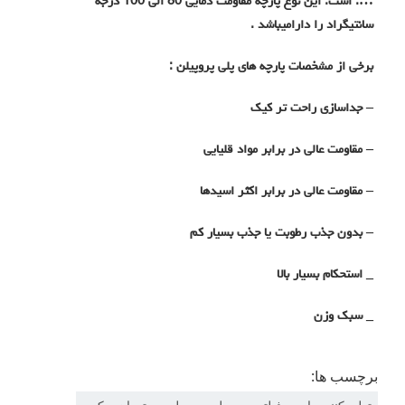
…. است. این نوع پارچه مقاومت دمایی 80 الی 100 درجه
سانتیگراد را دارامیباشد .
برخی از مشخصات پارچه های پلی پروپیلن :
– جداسازی راحت تر کیک
– مقاومت عالی در برابر مواد قلیایی
– مقاومت عالی در برابر اکثر اسیدها
– بدون جذب رطوبت یا جذب بسیار کم
_
استحکام بسیار بالا
_
سبک وزن
برچسب ها: