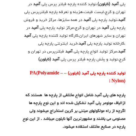
پلی
آمید (نایلون)
،تولید کننده پارچه فیلتر پرس پلی
آمید
در
تهران و کرج،لیست قیمت،هزینه و تعرفه پارچه فیلترپرس پلی
آمید
،تولید پارچه پلی
آمید
در همه سایزها، مرکز خرید و فروش
پارچه پلی
آمید
در تهران و کرج،مرکز تولید پارچه پلی
آمید
در
تهران و سایر شهرهای ایران،کارگاه تولید کننده پارچه پلی
آمید
،کارخانه تولید پارچه پلی
آمید
،خرید اینترنتی پارچه پلی
آمید
،مرکز تولید انواع پارچه پلی
آمید
فیلترپرس در تهران و
کرج،تولید و پخش پارچه فیلتر پرس پلی
آمید (نایلون)
تولید کننده پارچه پلی آمید (نایلون)
–
–
Polyamide
(
PA
Nylon
) :
پارچه های پلی آمید شامل انواع مختلفی از پارچه ها هستند که
ازالیاف مونومر پلی آمید تشکیل شده اند و این نوع پارچه ها
اگرچه از راه مولکولهای مبتنی بر کربن استخراج میشوند ولی
مصنوعی می باشند و مشهورترین آنها نایلون میباشد . از این نوع
پارچه در صنایع مختلف استفاده میشود.