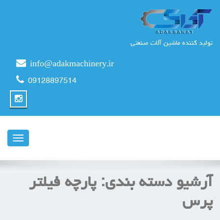
تولید کننده ماشین آلات صنعتی
info@adakmachinery.ir
09128897514
ناوبری
آرشیو دسته بندی:
پارچه فیلتر
پرس