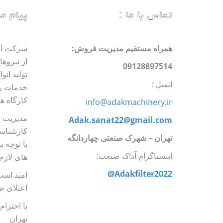
تماس با ما :
پیام م
همراه مستقیم مدیریت فروش:
شرکت آدا
از نیروه
09128897514
تولید انو
ایمیل :
خدمات رس
کارگاه ه
info@adakmachinery.ir
مدیریت 
Adak.sanat22@gmail.com
کارشناسا
تهران
–
شهرک صنعتی چهاردانگه
با توجه ب
اینستاگرام آداک صنعت:
های لازم 
Adakfilter2022@
امید است
اعتلای ص
با احترا
تهران