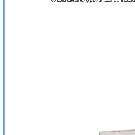
و رنگ ها، معدن، تصفیه شکر، لجن هیدروکسید فلز ، تصفیه فاضلاب و …. است. این نوع پارچه مقاومت دمایی 80