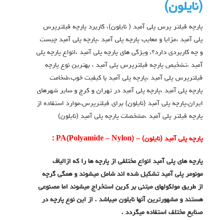
(نایلون)
پارچه فیلتر پرس پلی آمید ( نایلون)، کاربرد پارچه فیلترپرس
پلی آمید ،مزایا و معایب پارچه پلی آمید ،پارچه پلی آمید چیست
و چه کاربردی دارد؟، ویژگی های پارچه پلی آمید ،انواع پارچه پلی
آمید ،تشخیص پارچه فیلترپرس پلی آمید ، بهترین نوع پارچه
فیلترپرس پلی آمید ،پارچه پلی آمید با کیفیت خوب،ضخامت
پارچه پلی آمید ،پارچه پلی آمید در تهران و کرج و سایر شهرهای
ایران،پارچه پلی آمید (نایلون) برای فیلترپرس،موارد استفاده از
پارچه فیلتر پلی آمید ،مشخصات پارچه پلی آمید (نایلون)
پارچه پلی آمید (نایلون)
–
) :
Nylon
–
Polyamide
(
PA
پارچه های پلی آمید انواع مختلفی از پارچه ها را که ازالیاف
مونومر پلی آمید تشکیل شده اند شامل میشوند و همگی گرچه
از طریق مولکولهای مبتنی بر کربن استخراج میشوند اما مصنوعی
هستند و مشهورترین آنها نایلون میباشد . از این نوع پارچه در
صنایع مختلف استفاده میگردد .