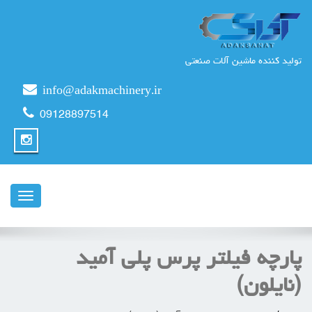
تولید کننده ماشین آلات صنعتی
info@adakmachinery.ir
09128897514
ناوبری
پارچه فیلتر پرس پلی آمید
(نایلون)