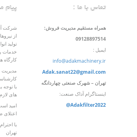
تماس با ما :
پیام م
همراه مستقیم مدیریت فروش:
شرکت آدا
از نیروه
09128897514
تولید انو
ایمیل :
خدمات رس
کارگاه ه
info@adakmachinery.ir
مدیریت 
Adak.sanat22@gmail.com
کارشناسا
تهران
–
شهرک صنعتی چهاردانگه
با توجه ب
اینستاگرام آداک صنعت:
های لازم 
Adakfilter2022@
امید است
اعتلای ص
با احترا
تهران