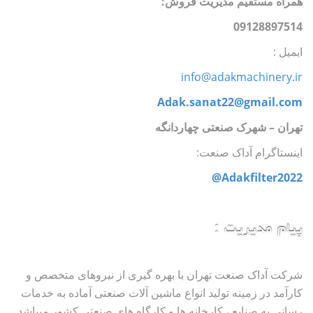
همراه مستقیم مدیریت فروش:
09128897514
ایمیل :
info@adakmachinery.ir
Adak.sanat22@gmail.com
تهران
–
شهرک صنعتی چهاردانگه
اینستاگرام آداک صنعت:
Adakfilter2022@
پیام مدیریت :
شرکت آداک صنعت تهران با بهره گیری از نیروهای متخصص و
کارآمد در زمینه تولید انواع ماشین آلات صنعتی آماده به خدمات
رسانی به صنایع ، کارخانه ها و کارگاه های صنعتی کشور میباشد.