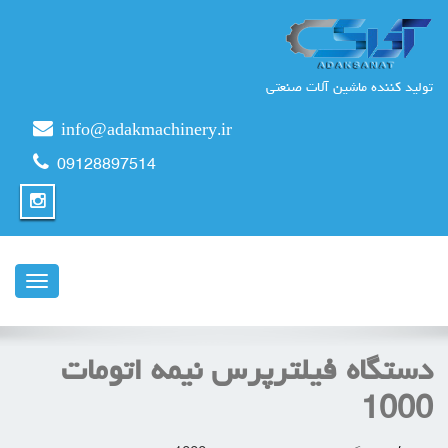
تولید کننده ماشین آلات صنعتی
info@adakmachinery.ir
09128897514
ناوبری
دستگاه فیلترپرس نیمه اتومات
1000