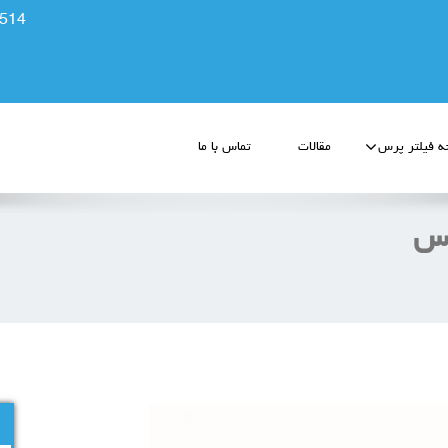
514
 فیلتر پرس
مقالات
تماس با ما
رس