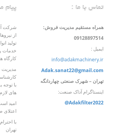
تماس با ما :
پیام م
همراه مستقیم مدیریت فروش:
شرکت آدا
از نیروه
09128897514
تولید انو
ایمیل :
خدمات رس
کارگاه ه
info@adakmachinery.ir
مدیریت 
Adak.sanat22@gmail.com
کارشناسا
تهران
–
شهرک صنعتی چهاردانگه
با توجه ب
اینستاگرام آداک صنعت:
های لازم 
Adakfilter2022@
امید است
اعتلای ص
با احترا
تهران